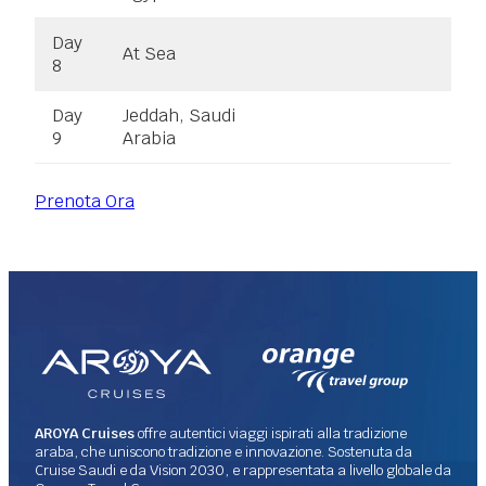
Day
At Sea
8
Day
Jeddah, Saudi
9
Arabia
Prenota Ora
AROYA Cruises
offre autentici viaggi ispirati alla tradizione
araba, che uniscono tradizione e innovazione. Sostenuta da
Cruise Saudi e da Vision 2030, e rappresentata a livello globale da