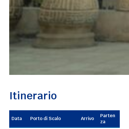
Itinerario
Parten
Data
Porto di Scalo
Arrivo
za