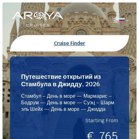
Перейти
к
содержимому
Cruise Finder
Путешествие открытий из
Стамбула в Джидду, 2026
Стамбул – День в море — Мармарис –
Бодрум — День в море — Суэц – Шарм
эль Шейх — День в море — Джидда
Starting From
€
765