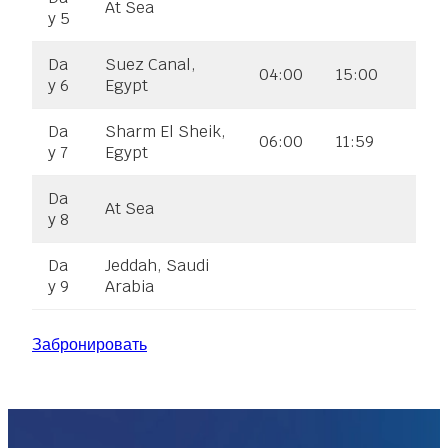
At Sea
y 5
Da
Suez Canal,
04:00
15:00
y 6
Egypt
Da
Sharm El Sheik,
06:00
11:59
y 7
Egypt
Da
At Sea
y 8
Da
Jeddah, Saudi
y 9
Arabia
Забронировать