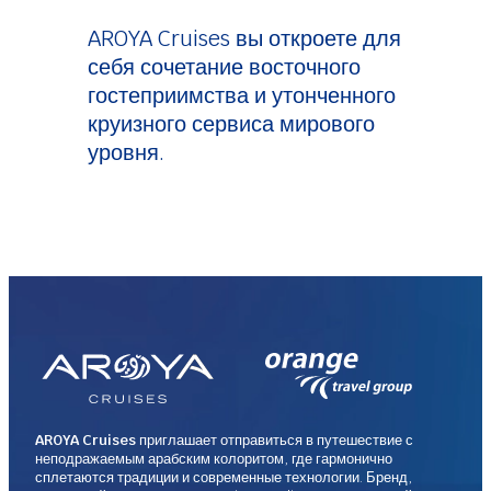
AROYA Cruises вы откроете для
себя сочетание восточного
гостеприимства и утонченного
круизного сервиса мирового
уровня.
AROYA Cruises
приглашает отправиться в путешествие с
неподражаемым арабским колоритом, где гармонично
сплетаются традиции и современные технологии. Бренд,