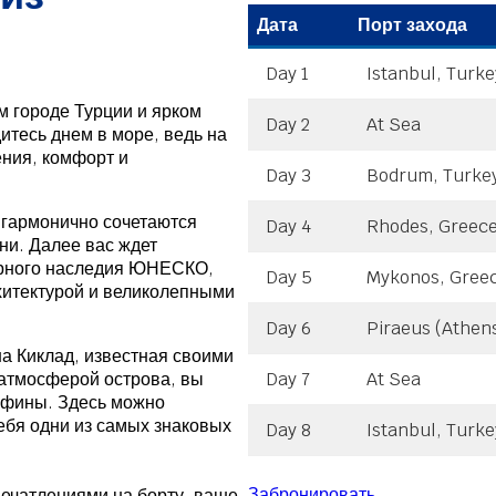
Дата
Порт захода
Day 1
Istanbul, Turke
 городе Турции и ярком
Day 2
At Sea
итесь днем в море, ведь на
ения, комфорт и
Day 3
Bodrum, Turke
 гармонично сочетаются
Day 4
Rhodes, Greec
ни. Далее вас ждет
ирного наследия ЮНЕСКО,
Day 5
Mykonos, Gree
хитектурой и великолепными
Day 6
Piraeus (Athen
 Киклад, известная своими
атмосферой острова, вы
Day 7
At Sea
 Афины. Здесь можно
ебя одни из самых знаковых
Day 8
Istanbul, Turke
Забронировать
печатлениями на борту, ваше