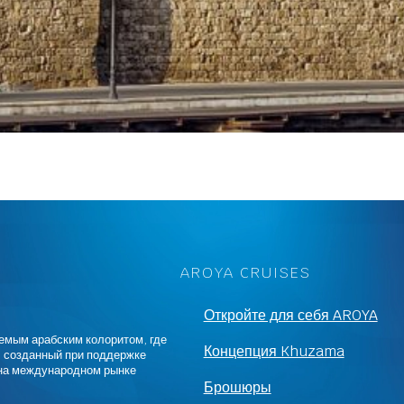
AROYA CRUISES
Откройте для себя AROYA
емым арабским колоритом, где
Концепция Khuzama
, созданный при поддержке
н на международном рынке
Брошюры