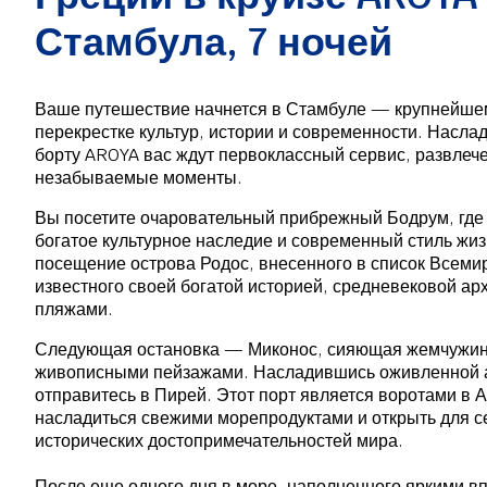
Стамбула, 7 ночей
Ваше путешествие начнется в Стамбуле — крупнейшем
перекрестке культур, истории и современности. Наслад
борту AROYA вас ждут первоклассный сервис, развлеч
незабываемые моменты.
Вы посетите очаровательный прибрежный Бодрум, где
богатое культурное наследие и современный стиль жиз
посещение острова Родос, внесенного в список Всем
известного своей богатой историей, средневековой ар
пляжами.
Следующая остановка — Миконос, сияющая жемчужина
живописными пейзажами. Насладившись оживленной 
отправитесь в Пирей. Этот порт является воротами в
насладиться свежими морепродуктами и открыть для с
исторических достопримечательностей мира.
После еще одного дня в море, наполненного яркими в