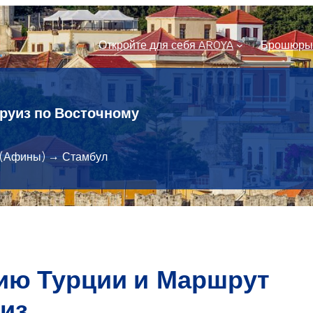
Откройте для себя AROYA
Брошюр
круиз по Восточному
 (Афины) → Стамбул
ию Турции и
Маршрут
 из