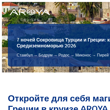
Перейти
к
содержимому
7 ночей Сокровища Турции и Греции: 
Средиземноморью 2026
Стамбул → Бодрум → Родос → Миконос → Пирей
Откройте для себя маг
Греции в круизе AROYA