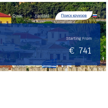
ы
О нас
Kontakt
Поиск круизов
Starting From
€
741